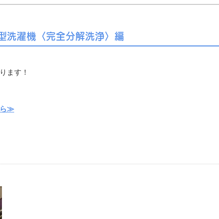
縦型洗濯機〈完全分解洗浄〉編
ります！
ら≫