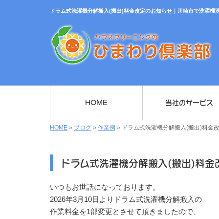
ドラム式洗濯機分解搬入(搬出)料金改定のお知らせ｜川崎市で洗濯機
HOME
当社のサービス
HOME
»
ブログ
»
作業例
»
ドラム式洗濯機分解搬入(搬出)料金
ドラム式洗濯機分解搬入(搬出)料金
いつもお世話になっております。
2026年3月10日よりドラム式洗濯機分解搬入の
作業料金を1部変更とさせて頂きましたので、